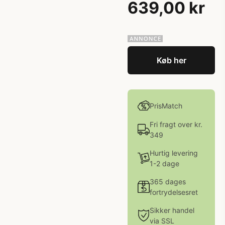
639,00 kr
Køb her
PrisMatch
Fri fragt over kr.
349
Hurtig levering
1-2 dage
365 dages
fortrydelsesret
Sikker handel
via SSL