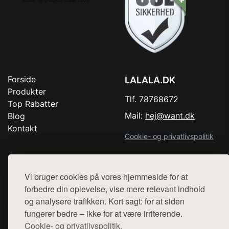
Forside
LALALA.DK
Produkter
Tlf. 78768672
Top Rabatter
Mail:
hej@want.dk
Blog
Kontakt
Cookie- og privatlivspolitik
Vi bruger cookies på vores hjemmeside for at
Denne side er en del af want.dk, der udgiver en række
forbedre din oplevelse, vise mere relevant indhold
hjemmesider med præsentation af forskellige produkter fra
og analysere trafikken. Kort sagt: for at siden
diverse webshops. Der sælges ikke varer fra denne side - vi
fungerer bedre – ikke for at være irriterende.
henviser til de shops, som sælger varen. Vi har heller ikke
Cookie- og privatlivspolitik.
varerne på lager.