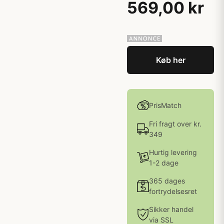
569,00 kr
Køb her
PrisMatch
Fri fragt over kr.
349
Hurtig levering
1-2 dage
365 dages
fortrydelsesret
Sikker handel
via SSL