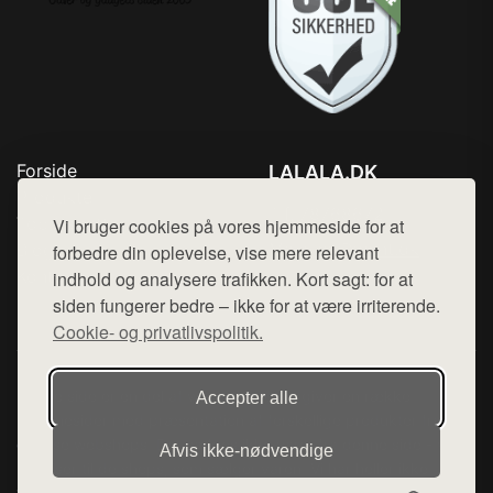
Forside
LALALA.DK
Produkter
Tlf. 78768672
Top Rabatter
Vi bruger cookies på vores hjemmeside for at
Mail:
hej@want.dk
Blog
forbedre din oplevelse, vise mere relevant
Kontakt
indhold og analysere trafikken. Kort sagt: for at
Cookie- og privatlivspolitik
siden fungerer bedre – ikke for at være irriterende.
Cookie- og privatlivspolitik.
Denne side er en del af want.dk, der udgiver en række
Accepter alle
hjemmesider med præsentation af forskellige produkter fra
diverse webshops. Der sælges ikke varer fra denne side - vi
Afvis ikke‑nødvendige
henviser til de shops, som sælger varen. Vi har heller ikke
varerne på lager.