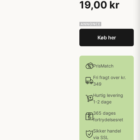
19,00 kr
Køb her
PrisMatch
Fri fragt over kr.
349
Hurtig levering
1-2 dage
365 dages
fortrydelsesret
Sikker handel
via SSL