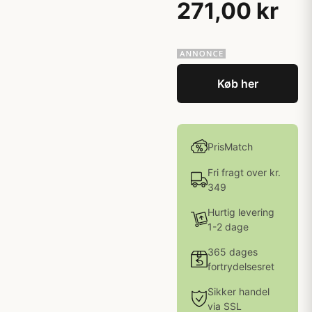
271,00 kr
Køb her
PrisMatch
Fri fragt over kr.
349
Hurtig levering
1-2 dage
365 dages
fortrydelsesret
Sikker handel
via SSL