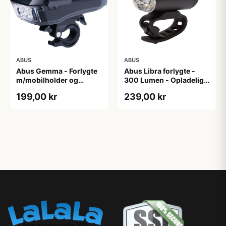
ABUS
ABUS
Abus Gemma - Forlygte
Abus Libra forlygte -
m/mobilholder og
300 Lumen - Opladelig -
powerbank - USB
Sort
199,00 kr
239,00 kr
opladelig