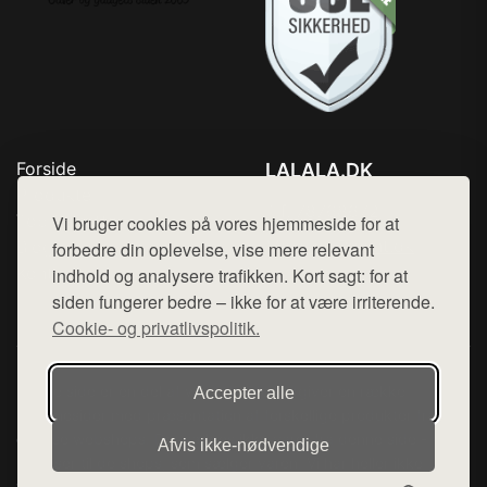
Forside
LALALA.DK
Produkter
Tlf. 78768672
Top Rabatter
Vi bruger cookies på vores hjemmeside for at
Mail:
hej@want.dk
Blog
forbedre din oplevelse, vise mere relevant
Kontakt
indhold og analysere trafikken. Kort sagt: for at
Cookie- og privatlivspolitik
siden fungerer bedre – ikke for at være irriterende.
Cookie- og privatlivspolitik.
Denne side er en del af want.dk, der udgiver en række
Accepter alle
hjemmesider med præsentation af forskellige produkter fra
diverse webshops. Der sælges ikke varer fra denne side - vi
Afvis ikke‑nødvendige
henviser til de shops, som sælger varen. Vi har heller ikke
varerne på lager.