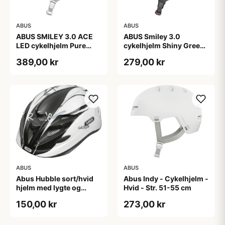
ABUS
ABUS
ABUS SMILEY 3.0 ACE
ABUS Smiley 3.0
LED cykelhjelm Pure
cykelhjelm Shiny Green
Mint
(Hjelmstørrelse: 45-50
389,00 kr
279,00 kr
cm)
ABUS
ABUS
Abus Hubble sort/hvid
Abus Indy - Cykelhjelm -
hjelm med lygte og
Hvid - Str. 51-55 cm
magnet spænde
150,00 kr
273,00 kr
(Hjelmstørrelse: 46-52
cm)