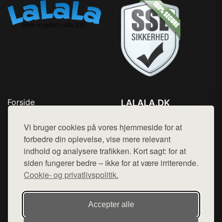
Forside
LALALA.DK
Produkter
Tlf. 78768672
Top Rabatter
Vi bruger cookies på vores hjemmeside for at
Mail:
hej@want.dk
Blog
forbedre din oplevelse, vise mere relevant
Kontakt
indhold og analysere trafikken. Kort sagt: for at
Cookie- og privatlivspolitik
siden fungerer bedre – ikke for at være irriterende.
Cookie- og privatlivspolitik.
Denne side er en del af want.dk, der udgiver en række
Accepter alle
hjemmesider med præsentation af forskellige produkter fra