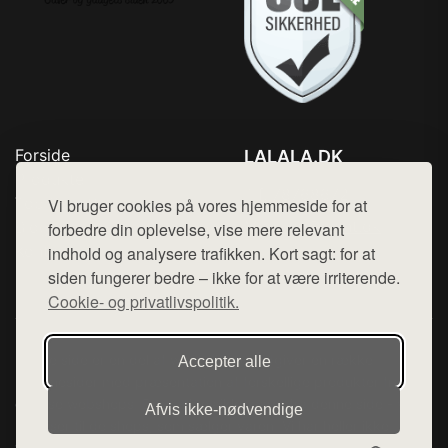
Forside
LALALA.DK
Produkter
Tlf. 78768672
Top Rabatter
Vi bruger cookies på vores hjemmeside for at
Mail:
hej@want.dk
Blog
forbedre din oplevelse, vise mere relevant
Kontakt
indhold og analysere trafikken. Kort sagt: for at
Cookie- og privatlivspolitik
siden fungerer bedre – ikke for at være irriterende.
Cookie- og privatlivspolitik.
Denne side er en del af want.dk, der udgiver en række
Accepter alle
hjemmesider med præsentation af forskellige produkter fra
diverse webshops. Der sælges ikke varer fra denne side - vi
Afvis ikke‑nødvendige
henviser til de shops, som sælger varen. Vi har heller ikke
varerne på lager.