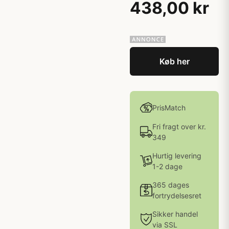
438,00 kr
Køb her
PrisMatch
Fri fragt over kr.
349
Hurtig levering
1-2 dage
365 dages
fortrydelsesret
Sikker handel
via SSL