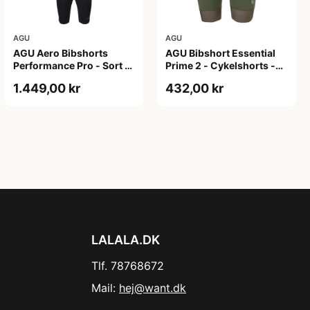
AGU
AGU
AGU Aero Bibshorts
AGU Bibshort Essential
Performance Pro - Sort -
Prime 2 - Cykelshorts -
Str. XL
Dame - Army Grøn - Str.
1.449,00 kr
432,00 kr
2XL
LALALA.DK
Tlf. 78768672
Mail:
hej@want.dk