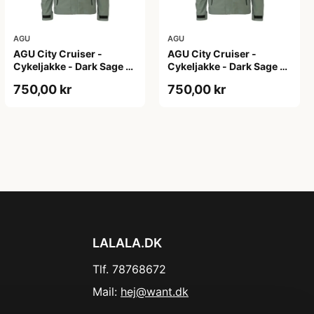
AGU
AGU
AGU City Cruiser -
AGU City Cruiser -
Cykeljakke - Dark Sage -
Cykeljakke - Dark Sage -
XS
XXL
750,00 kr
750,00 kr
LALALA.DK
Tlf. 78768672
Mail:
hej@want.dk