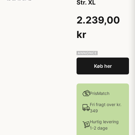
Str. XL
2.239,00
kr
Køb her
PrisMatch
Fri fragt over kr.
349
Hurtig levering
1-2 dage