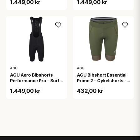
1.449,00 kr
1.449,00 kr
AGU
AGU
AGU Aero Bibshorts
AGU Bibshort Essential
Performance Pro - Sort -
Prime 2 - Cykelshorts -
Str. XL
Dame - Army Grøn - Str.
1.449,00 kr
432,00 kr
2XL