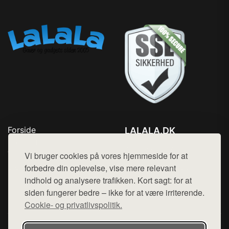
Forside
LALALA.DK
Produkter
Tlf. 78768672
Top Rabatter
Vi bruger cookies på vores hjemmeside for at
Mail:
hej@want.dk
Blog
forbedre din oplevelse, vise mere relevant
Kontakt
indhold og analysere trafikken. Kort sagt: for at
Cookie- og privatlivspolitik
siden fungerer bedre – ikke for at være irriterende.
Cookie- og privatlivspolitik.