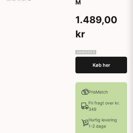
M
1.489,00
kr
Køb her
PrisMatch
Fri fragt over kr.
349
Hurtig levering
1-2 dage