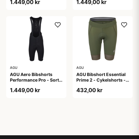
1.449,00 kr
1.449,00 kr
AGU
AGU
AGU Aero Bibshorts
AGU Bibshort Essential
Performance Pro - Sort -
Prime 2 - Cykelshorts -
Str. XL
Dame - Army Grøn - Str.
1.449,00 kr
432,00 kr
2XL