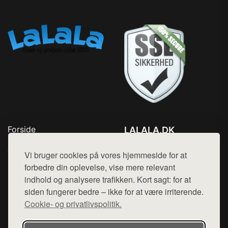
Forside
LALALA.DK
Produkter
Tlf. 78768672
Top Rabatter
Vi bruger cookies på vores hjemmeside for at
Mail:
hej@want.dk
Blog
forbedre din oplevelse, vise mere relevant
Kontakt
indhold og analysere trafikken. Kort sagt: for at
Cookie- og privatlivspolitik
siden fungerer bedre – ikke for at være irriterende.
Cookie- og privatlivspolitik.