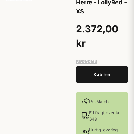
Herre - LollyRed -
XS
2.372,00
kr
Køb her
PrisMatch
Fri fragt over kr.
349
Hurtig levering