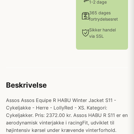
1-2 dage
365 dages
fortrydelsesret
Sikker handel
via SSL
Beskrivelse
Assos Assos Equipe R HABU Winter Jacket S11 -
Cykeljakke - Herre - LollyRed - XS. Kategori:
Cykeljakker. Pris: 2372.00 kr. Assos HABU R S11 er en
aerodynamisk vinterjakke i racingFit, udviklet til
højintensiv kørsel under krævende vinterforhold.