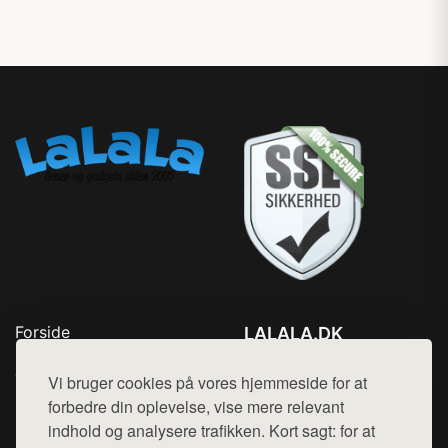
Forside
LALALA.DK
Produkter
Tlf. 78768672
Top Rabatter
Vi bruger cookies på vores hjemmeside for at
Mail:
hej@want.dk
Blog
forbedre din oplevelse, vise mere relevant
Kontakt
indhold og analysere trafikken. Kort sagt: for at
Cookie- og privatlivspolitik