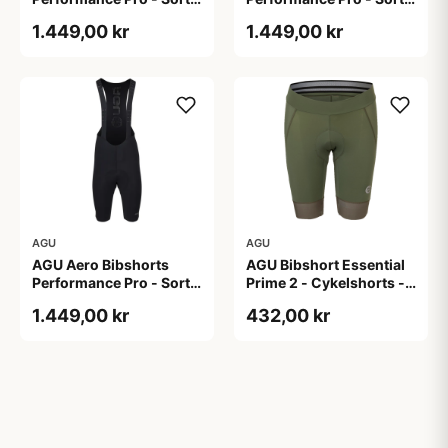
Str. 2XL
Str. L
1.449,00 kr
1.449,00 kr
AGU
AGU
AGU Aero Bibshorts
AGU Bibshort Essential
Performance Pro - Sort -
Prime 2 - Cykelshorts -
Str. XL
Dame - Army Grøn - Str.
1.449,00 kr
432,00 kr
2XL