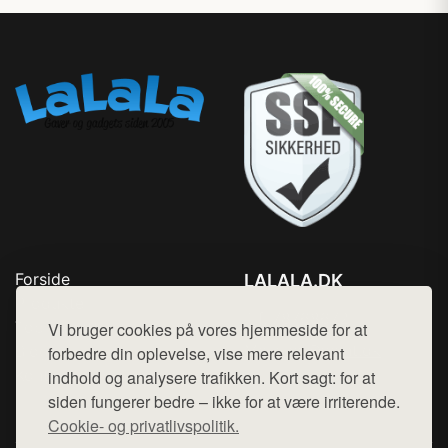
Forside
LALALA.DK
Produkter
Tlf. 78768672
Top Rabatter
Vi bruger cookies på vores hjemmeside for at
Mail:
hej@want.dk
Blog
forbedre din oplevelse, vise mere relevant
Kontakt
indhold og analysere trafikken. Kort sagt: for at
Cookie- og privatlivspolitik
siden fungerer bedre – ikke for at være irriterende.
Cookie- og privatlivspolitik.