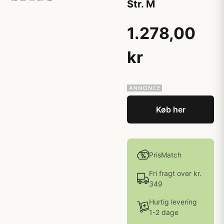
Str. M
1.278,00
kr
Køb her
PrisMatch
Fri fragt over kr.
349
Hurtig levering
1-2 dage