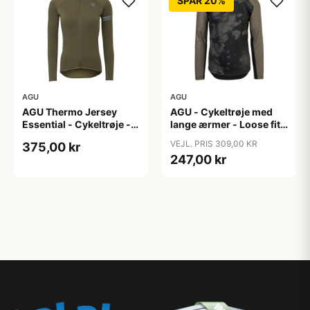
SPAR 20%
AGU
AGU
AGU Thermo Jersey
AGU - Cykeltrøje med
Essential - Cykeltrøje -
lange ærmer - Loose fit -
Dame - Army grøn - Str.
MTB - Army Grøn - Str. S
VEJL. PRIS 309,00 KR
375,00 kr
XXL
247,00 kr