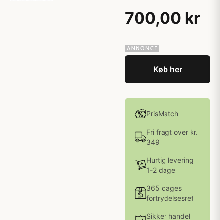
700,00 kr
Køb her
PrisMatch
Fri fragt over kr.
349
Hurtig levering
1-2 dage
365 dages
fortrydelsesret
Sikker handel