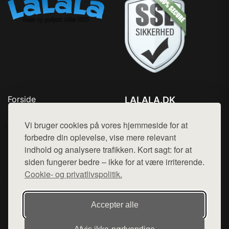
Forside
LALALA.DK
Produkter
Tlf. 78768672
Top Rabatter
Vi bruger cookies på vores hjemmeside for at
Mail:
hej@want.dk
Blog
forbedre din oplevelse, vise mere relevant
Kontakt
indhold og analysere trafikken. Kort sagt: for at
Cookie- og privatlivspolitik
siden fungerer bedre – ikke for at være irriterende.
Cookie- og privatlivspolitik.
Denne side er en del af want.dk, der udgiver en række
Accepter alle
hjemmesider med præsentation af forskellige produkter fra
diverse webshops. Der sælges ikke varer fra denne side - vi