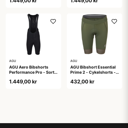
1.449,00 kr
1.449,00 kr
AGU
AGU
AGU Aero Bibshorts
AGU Bibshort Essential
Performance Pro - Sort -
Prime 2 - Cykelshorts -
Str. XL
Dame - Army Grøn - Str.
1.449,00 kr
432,00 kr
2XL