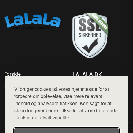
Forside
LALALA.DK
Produkter
Tlf. 78768672
Top Rabatter
Vi bruger cookies på vores hjemmeside for at
Mail:
hej@want.dk
Blog
forbedre din oplevelse, vise mere relevant
Kontakt
indhold og analysere trafikken. Kort sagt: for at
Cookie- og privatlivspolitik
siden fungerer bedre – ikke for at være irriterende.
Cookie- og privatlivspolitik.