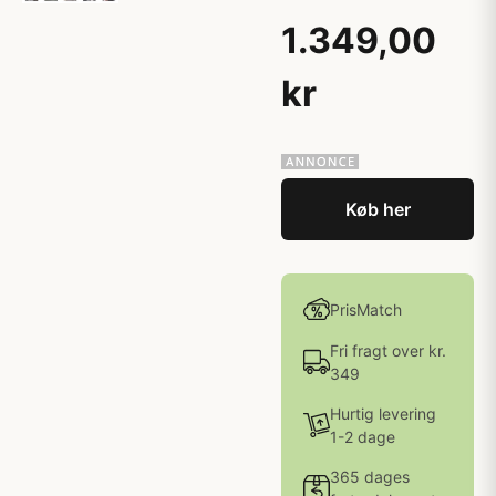
1.349,00
kr
Køb her
PrisMatch
Fri fragt over kr.
349
Hurtig levering
1-2 dage
365 dages