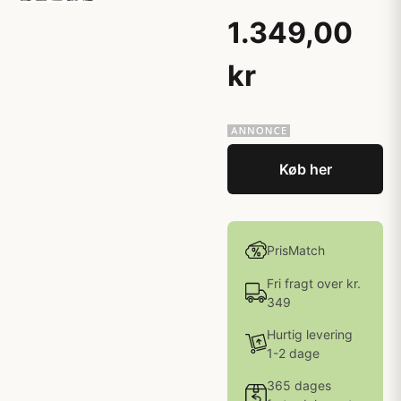
1.349,00
kr
Køb her
PrisMatch
Fri fragt over kr.
349
Hurtig levering
1-2 dage
365 dages