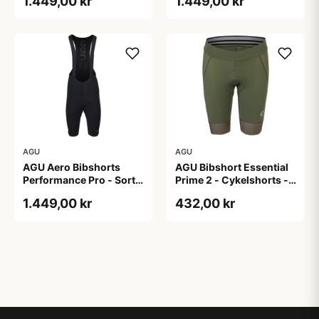
1.449,00 kr
1.449,00 kr
AGU
AGU
AGU Aero Bibshorts
AGU Bibshort Essential
Performance Pro - Sort -
Prime 2 - Cykelshorts -
Str. XL
Dame - Army Grøn - Str.
1.449,00 kr
432,00 kr
2XL