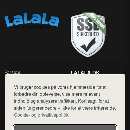
Forside
LALALA.DK
Produkter
Tlf. 78768672
Top Rabatter
Vi bruger cookies på vores hjemmeside for at
Mail:
hej@want.dk
Blog
forbedre din oplevelse, vise mere relevant
Kontakt
indhold og analysere trafikken. Kort sagt: for at
Cookie- og privatlivspolitik
siden fungerer bedre – ikke for at være irriterende.
Cookie- og privatlivspolitik.