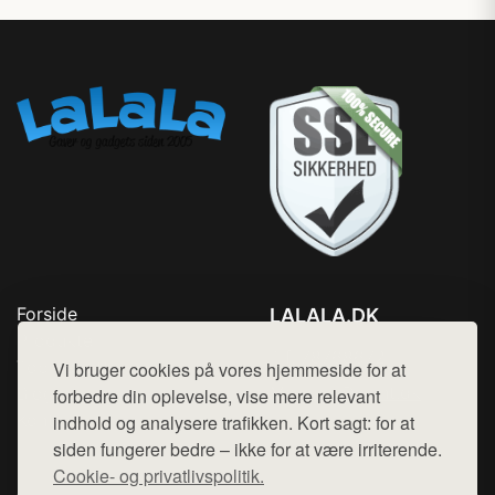
Forside
LALALA.DK
Produkter
Tlf. 78768672
Top Rabatter
Vi bruger cookies på vores hjemmeside for at
Mail:
hej@want.dk
Blog
forbedre din oplevelse, vise mere relevant
Kontakt
indhold og analysere trafikken. Kort sagt: for at
Cookie- og privatlivspolitik
siden fungerer bedre – ikke for at være irriterende.
Cookie- og privatlivspolitik.