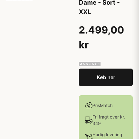
Dame - Sort -
XXL
2.499,00
kr
Køb her
PrisMatch
Fri fragt over kr.
349
Hurtig levering