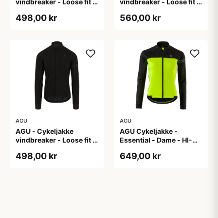
vindbreaker - Loose fit -
vindbreaker - Loose fit -
Sort - Str. XL
Sort - Str. XXL
498,00 kr
560,00 kr
AGU
AGU
AGU - Cykeljakke
AGU Cykeljakke -
vindbreaker - Loose fit -
Essential - Dame - HI-
Sort - Str. XXXL
VIS - Sort/Gul - Str. M
498,00 kr
649,00 kr