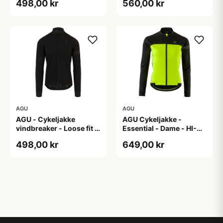
498,00 kr
560,00 kr
AGU
AGU
AGU - Cykeljakke
AGU Cykeljakke -
vindbreaker - Loose fit -
Essential - Dame - HI-
Sort - Str. XXXL
VIS - Sort/Gul - Str. M
498,00 kr
649,00 kr