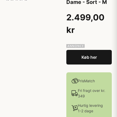
Dame - Sort - M
2.499,00
kr
Køb her
PrisMatch
Fri fragt over kr.
349
Hurtig levering
1-2 dage