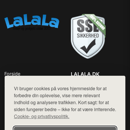
Forside
LALALA.DK
Produkter
Tlf. 78768672
Top Rabatter
Vi bruger cookies på vores hjemmeside for at
Mail:
hej@want.dk
Blog
forbedre din oplevelse, vise mere relevant
Kontakt
indhold og analysere trafikken. Kort sagt: for at
Cookie- og privatlivspolitik
siden fungerer bedre – ikke for at være irriterende.
Cookie- og privatlivspolitik.