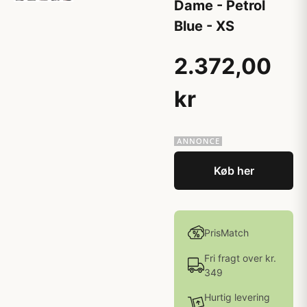
Dame - Petrol
Blue - XS
2.372,00
kr
Køb her
PrisMatch
Fri fragt over kr.
349
Hurtig levering