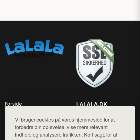
Forside
LALALA.DK
Produkter
Tlf. 78768672
Top Rabatter
Vi bruger cookies på vores hjemmeside for at
Mail:
hej@want.dk
Blog
forbedre din oplevelse, vise mere relevant
Kontakt
indhold og analysere trafikken. Kort sagt: for at
Cookie- og privatlivspolitik