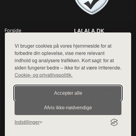
Forside
LALALA.DK
Produkter
Tlf. 78768672
Top Rabatter
Vi bruger cookies på vores hjemmeside for at
Mail:
hej@want.dk
Blog
forbedre din oplevelse, vise mere relevant
Kontakt
indhold og analysere trafikken. Kort sagt: for at
Cookie- og privatlivspolitik
siden fungerer bedre – ikke for at være irriterende.
Cookie- og privatlivspolitik.
Denne side er en del af want.dk, der udgiver en række
Accepter alle
hjemmesider med præsentation af forskellige produkter fra
diverse webshops. Der sælges ikke varer fra denne side - vi
Afvis ikke‑nødvendige
henviser til de shops, som sælger varen. Vi har heller ikke
varerne på lager.
Indstillinger
© 2026 lalala.dk. Alle rettigheder forbeholdes.