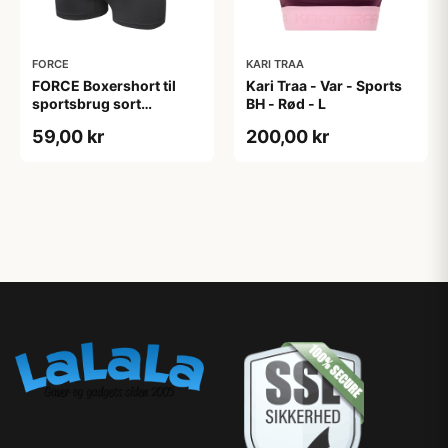
FORCE
KARI TRAA
FORCE Boxershort til
Kari Traa - Var - Sports
sportsbrug sort
BH - Rød - L
(Størrelse:
59,00 kr
200,00 kr
Small/Medium)