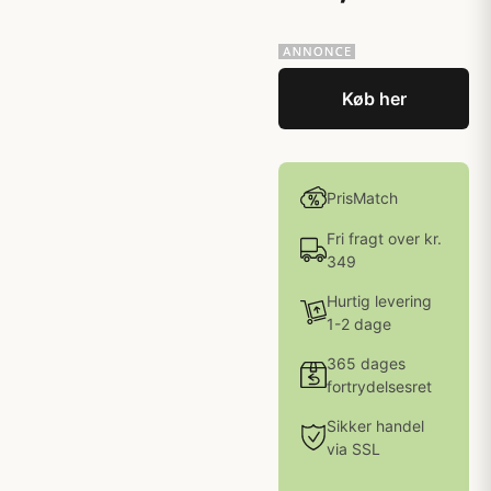
Køb her
PrisMatch
Fri fragt over kr.
349
Hurtig levering
1-2 dage
365 dages
fortrydelsesret
Sikker handel
via SSL