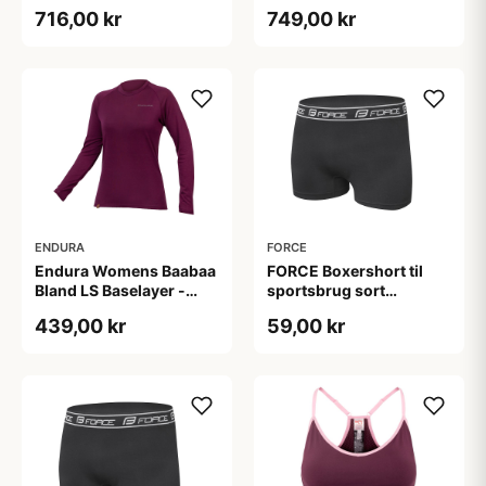
716,00 kr
749,00 kr
ENDURA
FORCE
Endura Womens Baabaa
FORCE Boxershort til
Bland LS Baselayer -
sportsbrug sort
Baselayer - Aubergine -
(Størrelse: Large/X-
439,00 kr
59,00 kr
XL
Large)