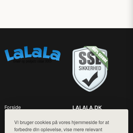
Forside
LALALA.DK
Produkter
Tlf. 78768672
Top Rabatter
Vi bruger cookies på vores hjemmeside for at
Mail:
hej@want.dk
Blog
forbedre din oplevelse, vise mere relevant