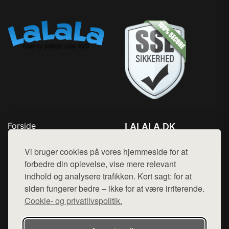
Forside
LALALA.DK
Produkter
Tlf. 78768672
Top Rabatter
Vi bruger cookies på vores hjemmeside for at
Mail:
hej@want.dk
Blog
forbedre din oplevelse, vise mere relevant
Kontakt
indhold og analysere trafikken. Kort sagt: for at
Cookie- og privatlivspolitik
siden fungerer bedre – ikke for at være irriterende.
Cookie- og privatlivspolitik.