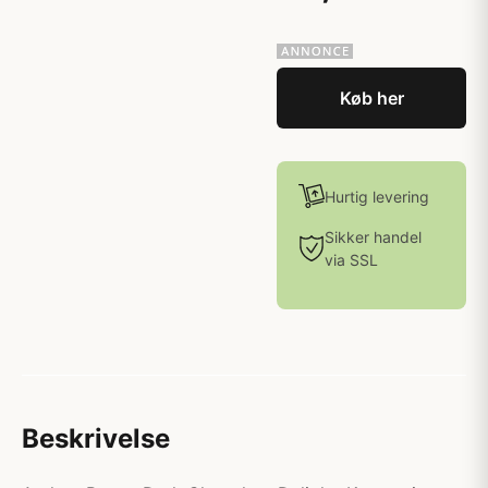
Køb her
Hurtig levering
Sikker handel
via SSL
Beskrivelse