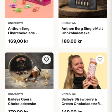
UNKNOWN
UNKNOWN
Anthon Berg
Anthon Berg Single Malt
Likørchokolade -
Chokoladeæske
Cocktails
169,00 kr
189,00 kr
UNKNOWN
UNKNOWN
Baileys Opera
Baileys Strawberry &
Chokoladeæske
Cream Chokoladetrøfler
i Tube
179,00 kr
149,00 kr