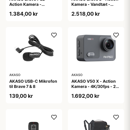
Action Kamera -
Kamera - Vandtæt -
4K/30fps - IPX7
4K/60fps - 48 Mega
1.384,00 kr
2.518,00 kr
Wandtæt
Pixel
AKASO
AKASO
AKASO USB-C Mikrofon
AKASO V50 X - Action
til Brave 7 & 8
Kamera - 4K/30fps - 20
Mega Pixel
139,00 kr
1.692,00 kr