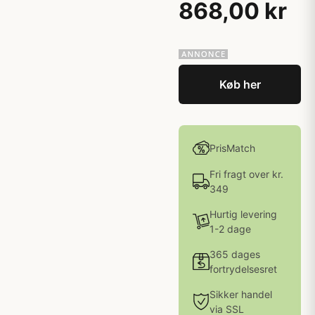
868,00 kr
Køb her
PrisMatch
Fri fragt over kr.
349
Hurtig levering
1-2 dage
365 dages
fortrydelsesret
Sikker handel
via SSL