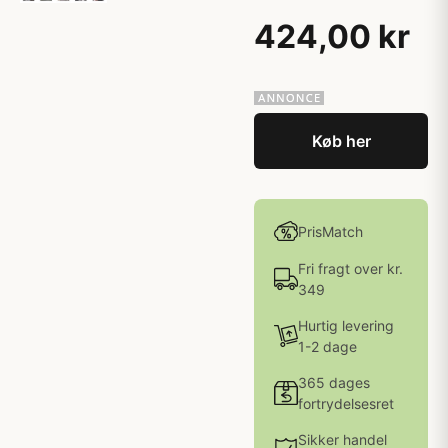
424,00 kr
Køb her
PrisMatch
Fri fragt over kr.
349
Hurtig levering
1-2 dage
365 dages
fortrydelsesret
Sikker handel