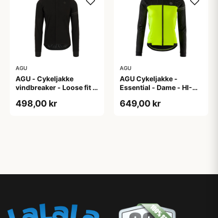
AGU
AGU
AGU - Cykeljakke
AGU Cykeljakke -
vindbreaker - Loose fit -
Essential - Dame - HI-
Sort - Str. XXXL
VIS - Sort/Gul - Str. M
498,00 kr
649,00 kr