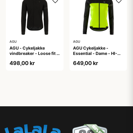
AGU
AGU
AGU - Cykeljakke
AGU Cykeljakke -
vindbreaker - Loose fit -
Essential - Dame - HI-
Sort - Str. XXXL
VIS - Sort/Gul - Str. M
498,00 kr
649,00 kr