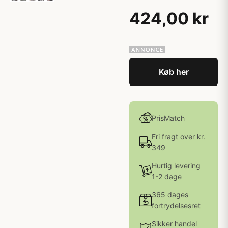
424,00 kr
Køb her
PrisMatch
Fri fragt over kr.
349
Hurtig levering
1-2 dage
365 dages
fortrydelsesret
Sikker handel