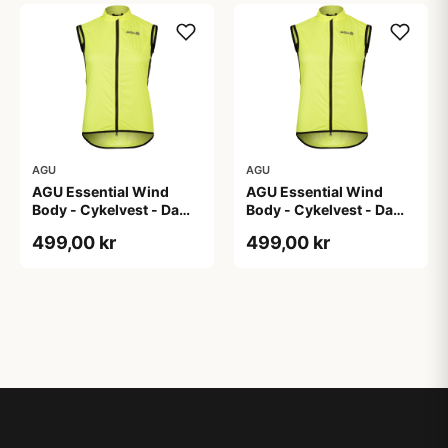
AGU
AGU
AGU Essential Wind
AGU Essential Wind
Body - Cykelvest - Dame
Body - Cykelvest - Dame
- Hi-Vis Neon Gul - Str.
- Hi-Vis Neon Gul - Str.
499,00 kr
499,00 kr
XL
XS