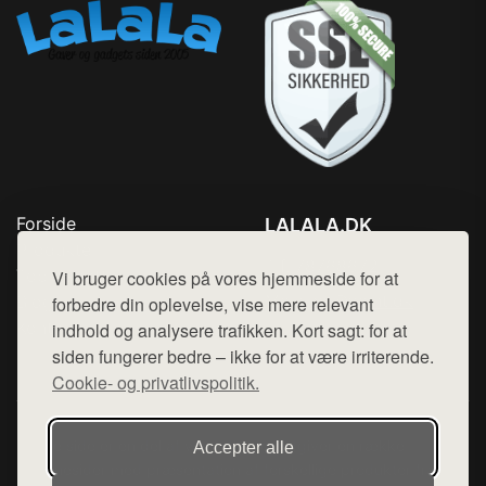
Forside
LALALA.DK
Produkter
Tlf. 78768672
Top Rabatter
Vi bruger cookies på vores hjemmeside for at
Mail:
hej@want.dk
Blog
forbedre din oplevelse, vise mere relevant
Kontakt
indhold og analysere trafikken. Kort sagt: for at
Cookie- og privatlivspolitik
siden fungerer bedre – ikke for at være irriterende.
Cookie- og privatlivspolitik.
Denne side er en del af want.dk, der udgiver en række
Accepter alle
hjemmesider med præsentation af forskellige produkter fra