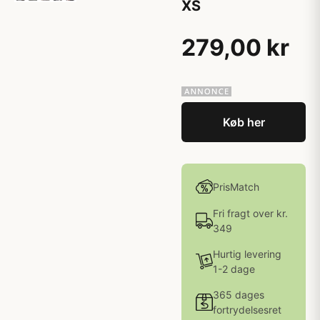
XS
279,00 kr
Køb her
PrisMatch
Fri fragt over kr.
349
Hurtig levering
1-2 dage
365 dages
fortrydelsesret