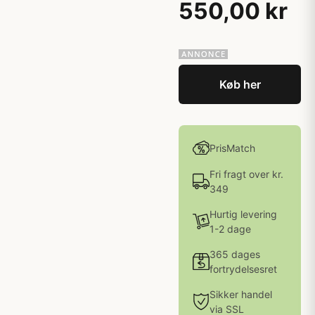
550,00 kr
Køb her
PrisMatch
Fri fragt over kr.
349
Hurtig levering
1-2 dage
365 dages
fortrydelsesret
Sikker handel
via SSL