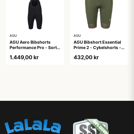
AGU
AGU
AGU Aero Bibshorts
AGU Bibshort Essential
Performance Pro - Sort -
Prime 2 - Cykelshorts -
Str. XL
Dame - Army Grøn - Str.
1.449,00 kr
432,00 kr
2XL