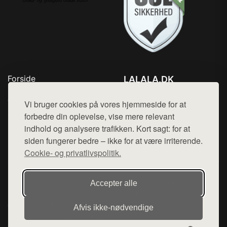
Forside
LALALA.DK
Produkter
Tlf. 78768672
Top Rabatter
Vi bruger cookies på vores hjemmeside for at
Mail:
hej@want.dk
Blog
forbedre din oplevelse, vise mere relevant
Kontakt
indhold og analysere trafikken. Kort sagt: for at
Cookie- og privatlivspolitik
siden fungerer bedre – ikke for at være irriterende.
Cookie- og privatlivspolitik.
Denne side er en del af want.dk, der udgiver en række
Accepter alle
hjemmesider med præsentation af forskellige produkter fra
diverse webshops. Der sælges ikke varer fra denne side - vi
Afvis ikke‑nødvendige
henviser til de shops, som sælger varen. Vi har heller ikke
varerne på lager.