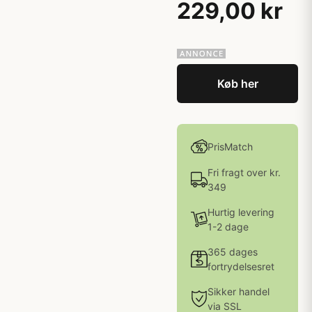
229,00 kr
Køb her
PrisMatch
Fri fragt over kr.
349
Hurtig levering
1-2 dage
365 dages
fortrydelsesret
Sikker handel
via SSL