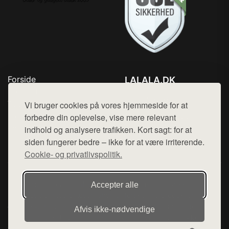
Forside
LALALA.DK
Produkter
Tlf. 78768672
Top Rabatter
Vi bruger cookies på vores hjemmeside for at
Mail:
hej@want.dk
Blog
forbedre din oplevelse, vise mere relevant
Kontakt
indhold og analysere trafikken. Kort sagt: for at
Cookie- og privatlivspolitik
siden fungerer bedre – ikke for at være irriterende.
Cookie- og privatlivspolitik.
Denne side er en del af want.dk, der udgiver en række
Accepter alle
hjemmesider med præsentation af forskellige produkter fra
diverse webshops. Der sælges ikke varer fra denne side - vi
Afvis ikke‑nødvendige
henviser til de shops, som sælger varen. Vi har heller ikke
varerne på lager.