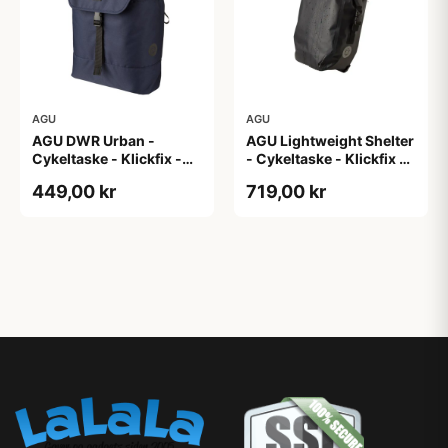
AGU
AGU
AGU DWR Urban -
AGU Lightweight Shelter
Cykeltaske - Klickfix -
- Cykeltaske - Klickfix -
17L - Navy blå
21L - 2 stk - Sort
449,00 kr
719,00 kr