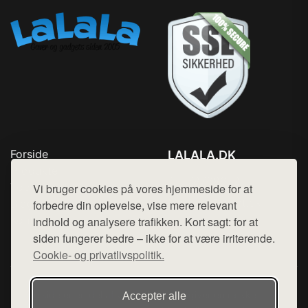
Forside
LALALA.DK
Produkter
Tlf. 78768672
Top Rabatter
Vi bruger cookies på vores hjemmeside for at
Mail:
hej@want.dk
Blog
forbedre din oplevelse, vise mere relevant
Kontakt
indhold og analysere trafikken. Kort sagt: for at
Cookie- og privatlivspolitik
siden fungerer bedre – ikke for at være irriterende.
Cookie- og privatlivspolitik.
Denne side er en del af want.dk, der udgiver en række
Accepter alle