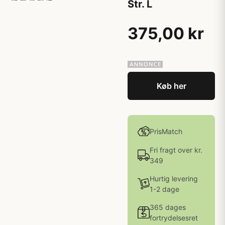
Str. L
375,00 kr
Køb her
PrisMatch
Fri fragt over kr.
349
Hurtig levering
1-2 dage
365 dages
fortrydelsesret