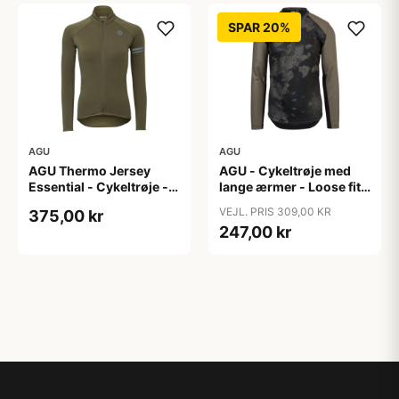
SPAR 20%
AGU
AGU
AGU Thermo Jersey
AGU - Cykeltrøje med
Essential - Cykeltrøje -
lange ærmer - Loose fit -
Dame - Army grøn - Str.
MTB - Army Grøn - Str. S
VEJL. PRIS 309,00 KR
375,00 kr
XXL
247,00 kr