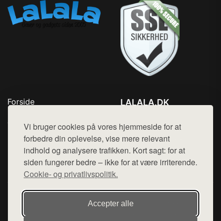
Forside
LALALA.DK
Produkter
Tlf. 78768672
Top Rabatter
Vi bruger cookies på vores hjemmeside for at
Mail:
hej@want.dk
Blog
forbedre din oplevelse, vise mere relevant
Kontakt
indhold og analysere trafikken. Kort sagt: for at
Cookie- og privatlivspolitik
siden fungerer bedre – ikke for at være irriterende.
Cookie- og privatlivspolitik.
Denne side er en del af want.dk, der udgiver en række
Accepter alle
hjemmesider med præsentation af forskellige produkter fra