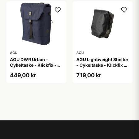
AGU
AGU
AGU DWR Urban -
AGU Lightweight Shelter
Cykeltaske - Klickfix -
- Cykeltaske - Klickfix -
17L - Navy blå
21L - 2 stk - Sort
449,00 kr
719,00 kr