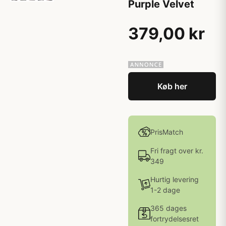
Purple Velvet
379,00 kr
Køb her
PrisMatch
Fri fragt over kr.
349
Hurtig levering
1-2 dage
365 dages
fortrydelsesret