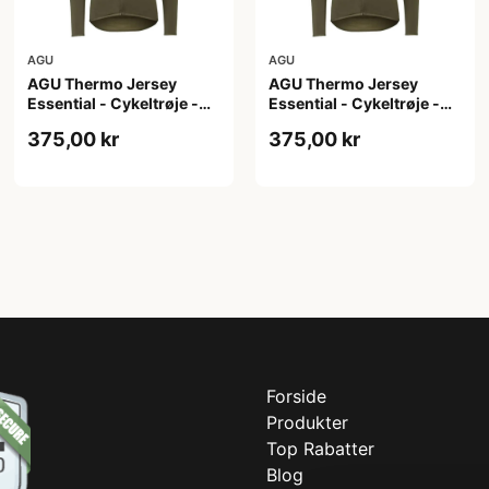
AGU
AGU
AGU Thermo Jersey
AGU Thermo Jersey
Essential - Cykeltrøje -
Essential - Cykeltrøje -
Dame - Army grøn - Str. S
Dame - Army grøn - Str.
375,00 kr
375,00 kr
XL
Forside
Produkter
Top Rabatter
Blog