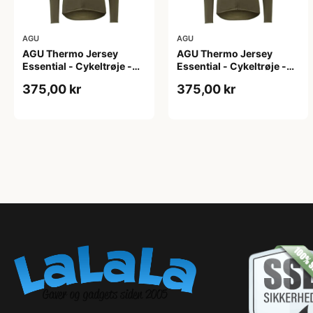
AGU
AGU
AGU Thermo Jersey
AGU Thermo Jersey
Essential - Cykeltrøje -
Essential - Cykeltrøje -
Dame - Army grøn - Str. L
Dame - Army grøn - Str.
375,00 kr
375,00 kr
M