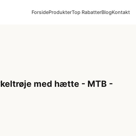
Forside
Produkter
Top Rabatter
Blog
Kontakt
ykeltrøje med hætte - MTB -