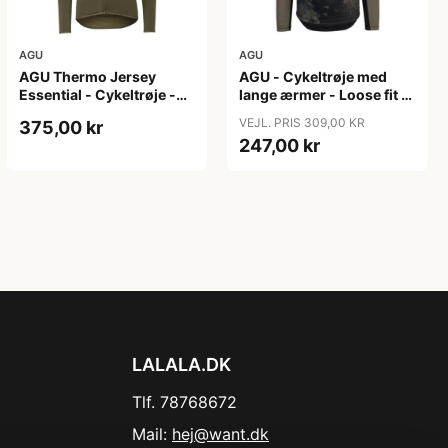
AGU
AGU
AGU Thermo Jersey
AGU - Cykeltrøje med
Essential - Cykeltrøje -
lange ærmer - Loose fit -
Dame - Army grøn - Str.
MTB - Army Grøn - Str. S
VEJL. PRIS 309,00 KR
375,00 kr
XXL
247,00 kr
LALALA.DK
Tlf. 78768672
Mail:
hej@want.dk