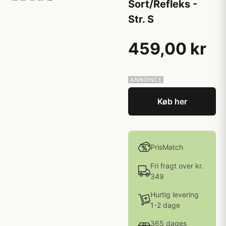
Sort/Refleks -
Str. S
459,00 kr
Køb her
PrisMatch
Fri fragt over kr.
349
Hurtig levering
1-2 dage
365 dages