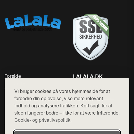
Forside
LALALA.DK
Produkter
Tlf. 78768672
Top Rabatter
Vi bruger cookies på vores hjemmeside for at
Mail:
hej@want.dk
Blog
forbedre din oplevelse, vise mere relevant
Kontakt
indhold og analysere trafikken. Kort sagt: for at
Cookie- og privatlivspolitik
siden fungerer bedre – ikke for at være irriterende.
Cookie- og privatlivspolitik.