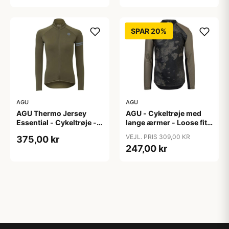
SPAR 20%
AGU
AGU
AGU Thermo Jersey
AGU - Cykeltrøje med
Essential - Cykeltrøje -
lange ærmer - Loose fit -
Dame - Army grøn - Str.
MTB - Army Grøn - Str. S
VEJL. PRIS 309,00 KR
375,00 kr
XXL
247,00 kr