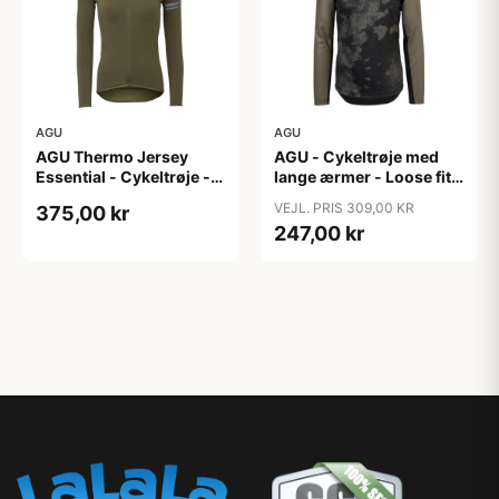
AGU
AGU
AGU Thermo Jersey
AGU - Cykeltrøje med
Essential - Cykeltrøje -
lange ærmer - Loose fit -
Dame - Army grøn - Str.
MTB - Army Grøn - Str. S
VEJL. PRIS 309,00 KR
375,00 kr
XXL
247,00 kr