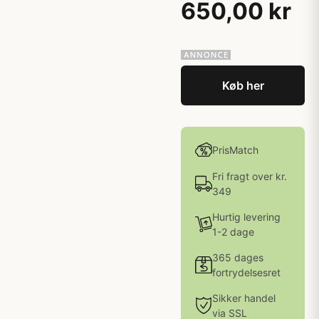
650,00 kr
Køb her
PrisMatch
Fri fragt over kr.
349
Hurtig levering
1-2 dage
365 dages
fortrydelsesret
Sikker handel
via SSL