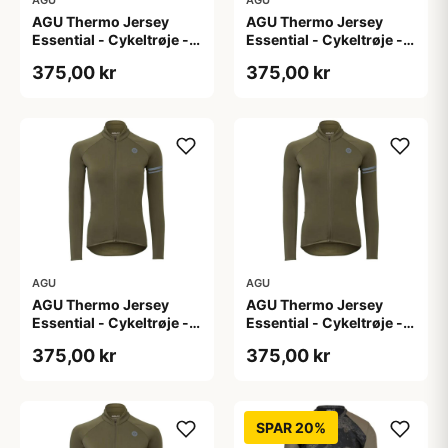
AGU Thermo Jersey
AGU Thermo Jersey
Essential - Cykeltrøje -
Essential - Cykeltrøje -
Dame - Army grøn - Str.
Dame - Army grøn - Str.
375,00 kr
375,00 kr
L
M
AGU
AGU
AGU Thermo Jersey
AGU Thermo Jersey
Essential - Cykeltrøje -
Essential - Cykeltrøje -
Dame - Army grøn - Str.
Dame - Army grøn - Str.
375,00 kr
375,00 kr
S
XL
SPAR 20%