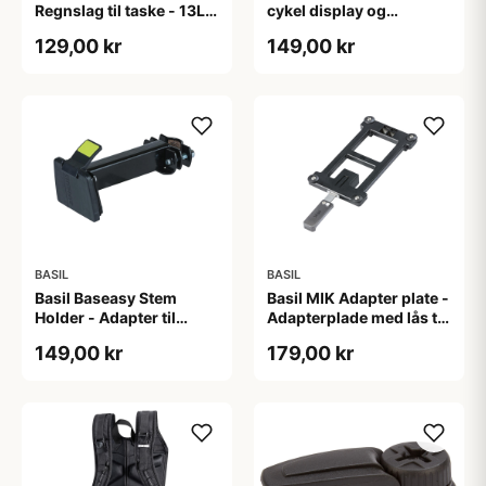
Regnslag til taske - 13L -
cykel display og
Neongul
computere
129,00 kr
149,00 kr
BASIL
BASIL
Basil Baseasy Stem
Basil MIK Adapter plate -
Holder - Adapter til
Adapterplade med lås til
styrstamme - Sort
MIK kombination
149,00 kr
179,00 kr