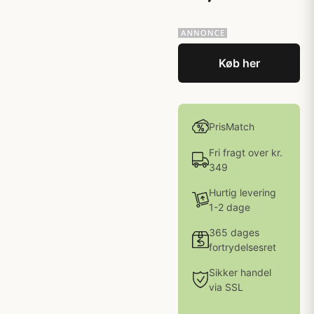
Køb her
PrisMatch
Fri fragt over kr.
349
Hurtig levering
1-2 dage
365 dages
fortrydelsesret
Sikker handel
via SSL