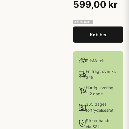
599,00 kr
Køb her
PrisMatch
Fri fragt over kr.
349
Hurtig levering
1-2 dage
365 dages
fortrydelsesret
Sikker handel
via SSL