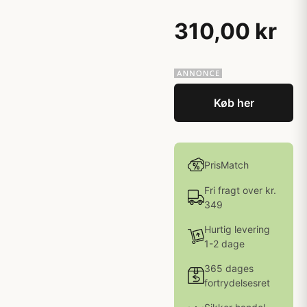
310,00 kr
Køb her
PrisMatch
Fri fragt over kr.
349
Hurtig levering
1-2 dage
365 dages
fortrydelsesret