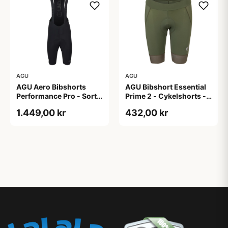
AGU
AGU
AGU Aero Bibshorts
AGU Bibshort Essential
Performance Pro - Sort -
Prime 2 - Cykelshorts -
Str. XL
Dame - Army Grøn - Str.
1.449,00 kr
432,00 kr
2XL