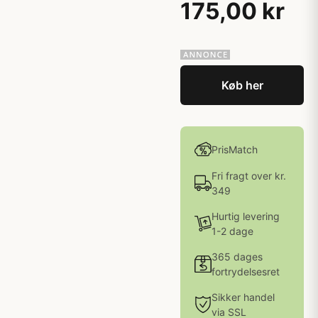
175,00 kr
Køb her
PrisMatch
Fri fragt over kr.
349
Hurtig levering
1-2 dage
365 dages
fortrydelsesret
Sikker handel
via SSL