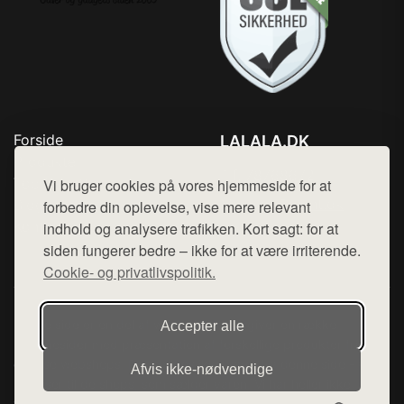
Forside
LALALA.DK
Produkter
Tlf. 78768672
Top Rabatter
Vi bruger cookies på vores hjemmeside for at
Mail:
hej@want.dk
Blog
forbedre din oplevelse, vise mere relevant
Kontakt
indhold og analysere trafikken. Kort sagt: for at
Cookie- og privatlivspolitik
siden fungerer bedre – ikke for at være irriterende.
Cookie- og privatlivspolitik.
Denne side er en del af want.dk, der udgiver en række
Accepter alle
hjemmesider med præsentation af forskellige produkter fra
diverse webshops. Der sælges ikke varer fra denne side - vi
Afvis ikke‑nødvendige
henviser til de shops, som sælger varen. Vi har heller ikke
varerne på lager.