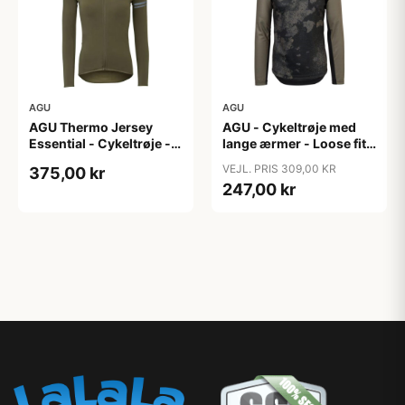
AGU
AGU
AGU Thermo Jersey
AGU - Cykeltrøje med
Essential - Cykeltrøje -
lange ærmer - Loose fit -
Dame - Army grøn - Str.
MTB - Army Grøn - Str. S
VEJL. PRIS 309,00 KR
375,00 kr
XXL
247,00 kr