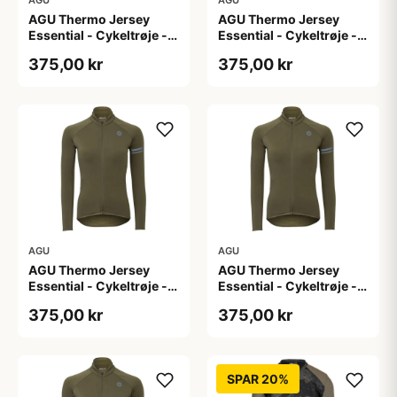
AGU Thermo Jersey
AGU Thermo Jersey
Essential - Cykeltrøje -
Essential - Cykeltrøje -
Dame - Army grøn - Str.
Dame - Army grøn - Str.
375,00 kr
375,00 kr
L
M
AGU
AGU
AGU Thermo Jersey
AGU Thermo Jersey
Essential - Cykeltrøje -
Essential - Cykeltrøje -
Dame - Army grøn - Str.
Dame - Army grøn - Str.
375,00 kr
375,00 kr
S
XL
SPAR 20%