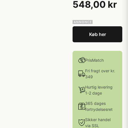
548,00 kr
Køb her
PrisMatch
Fri fragt over kr.
349
Hurtig levering
1-2 dage
365 dages
fortrydelsesret
Sikker handel
via SSL