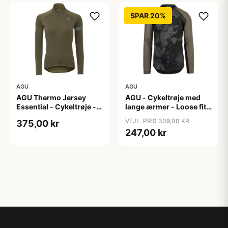
SPAR 20%
AGU
AGU
AGU Thermo Jersey
AGU - Cykeltrøje med
Essential - Cykeltrøje -
lange ærmer - Loose fit -
Dame - Army grøn - Str.
MTB - Army Grøn - Str. S
VEJL. PRIS 309,00 KR
375,00 kr
XXL
247,00 kr