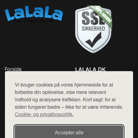
Forside
LALALA.DK
Produkter
Tlf. 78768672
Top Rabatter
Vi bruger cookies på vores hjemmeside for at
Mail:
hej@want.dk
Blog
forbedre din oplevelse, vise mere relevant
Kontakt
indhold og analysere trafikken. Kort sagt: for at
Cookie- og privatlivspolitik
siden fungerer bedre – ikke for at være irriterende.
Cookie- og privatlivspolitik.
Denne side er en del af want.dk, der udgiver en række
Accepter alle