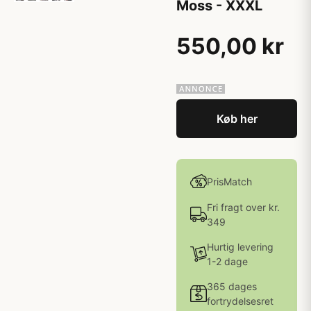
Moss - XXXL
550,00 kr
Køb her
PrisMatch
Fri fragt over kr.
349
Hurtig levering
1-2 dage
365 dages
fortrydelsesret