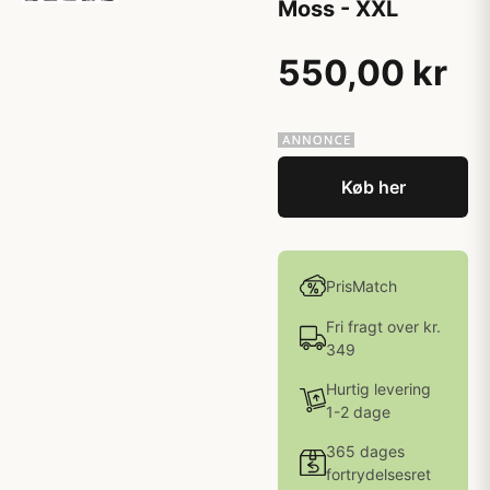
Moss - XXL
550,00 kr
Køb her
PrisMatch
Fri fragt over kr.
349
Hurtig levering
1-2 dage
365 dages
fortrydelsesret