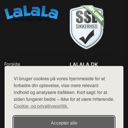
Forside
LALALA.DK
Produkter
Tlf. 78768672
Top Rabatter
Vi bruger cookies på vores hjemmeside for at
Mail:
hej@want.dk
Blog
forbedre din oplevelse, vise mere relevant
Kontakt
indhold og analysere trafikken. Kort sagt: for at
Cookie- og privatlivspolitik
siden fungerer bedre – ikke for at være irriterende.
Cookie- og privatlivspolitik.
Denne side er en del af want.dk, der udgiver en række
Accepter alle