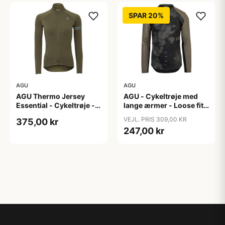
SPAR 20%
AGU
AGU
AGU Thermo Jersey
AGU - Cykeltrøje med
Essential - Cykeltrøje -
lange ærmer - Loose fit -
Dame - Army grøn - Str.
MTB - Army Grøn - Str. S
VEJL. PRIS 309,00 KR
375,00 kr
XXL
247,00 kr