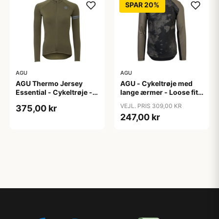
SPAR 20%
AGU
AGU
AGU Thermo Jersey
AGU - Cykeltrøje med
Essential - Cykeltrøje -
lange ærmer - Loose fit -
Dame - Army grøn - Str.
MTB - Army Grøn - Str. S
VEJL. PRIS 309,00 KR
375,00 kr
XXL
247,00 kr