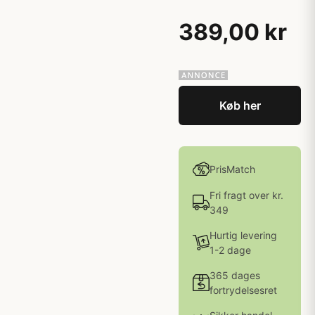
389,00 kr
Køb her
PrisMatch
Fri fragt over kr.
349
Hurtig levering
1-2 dage
365 dages
fortrydelsesret