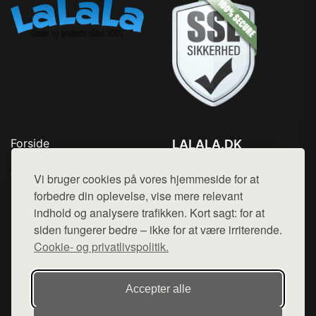
Forside
LALALA.DK
Produkter
Tlf. 78768672
Top Rabatter
Vi bruger cookies på vores hjemmeside for at
Mail:
hej@want.dk
Blog
forbedre din oplevelse, vise mere relevant
Kontakt
indhold og analysere trafikken. Kort sagt: for at
Cookie- og privatlivspolitik
siden fungerer bedre – ikke for at være irriterende.
Cookie- og privatlivspolitik.
Denne side er en del af want.dk, der udgiver en række
Accepter alle
hjemmesider med præsentation af forskellige produkter fra