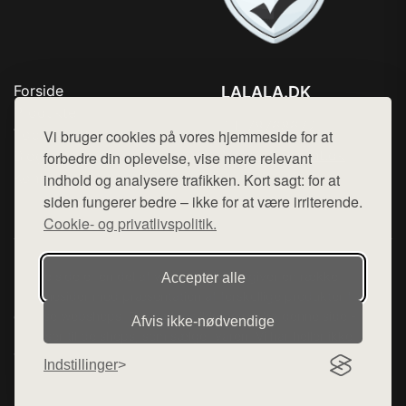
Forside
LALALA.DK
Produkter
Tlf. 78768672
Top Rabatter
Vi bruger cookies på vores hjemmeside for at
Mail:
hej@want.dk
Blog
forbedre din oplevelse, vise mere relevant
Kontakt
indhold og analysere trafikken. Kort sagt: for at
Cookie- og privatlivspolitik
siden fungerer bedre – ikke for at være irriterende.
Cookie- og privatlivspolitik.
Denne side er en del af want.dk, der udgiver en række
Accepter alle
hjemmesider med præsentation af forskellige produkter fra
diverse webshops. Der sælges ikke varer fra denne side - vi
Afvis ikke‑nødvendige
henviser til de shops, som sælger varen. Vi har heller ikke
varerne på lager.
Indstillinger
© 2026 lalala.dk. Alle rettigheder forbeholdes.