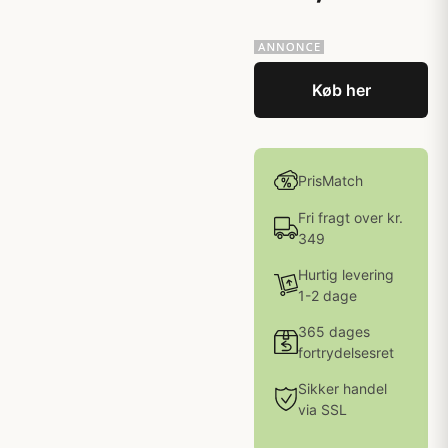
Køb her
PrisMatch
Fri fragt over kr.
349
Hurtig levering
1-2 dage
365 dages
fortrydelsesret
Sikker handel
via SSL