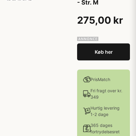
- Str. M
275,00 kr
Køb her
PrisMatch
Fri fragt over kr.
349
Hurtig levering
1-2 dage
365 dages
fortrydelsesret