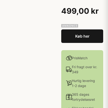
499,00 kr
Køb her
PrisMatch
Fri fragt over kr.
349
Hurtig levering
1-2 dage
365 dages
fortrydelsesret