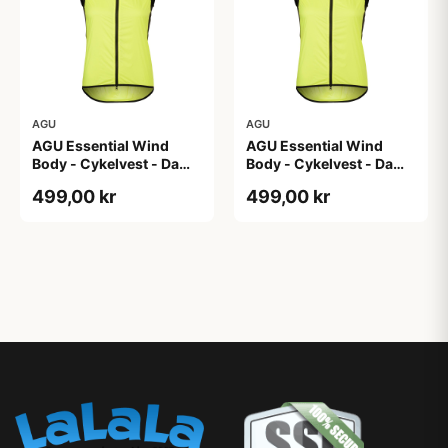
AGU
AGU
AGU Essential Wind
AGU Essential Wind
Body - Cykelvest - Dame
Body - Cykelvest - Dame
- Hi-Vis Neon Gul - Str.
- Hi-Vis Neon Gul - Str.
499,00 kr
499,00 kr
XL
XS