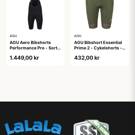
AGU
AGU
AGU Aero Bibshorts
AGU Bibshort Essential
Performance Pro - Sort -
Prime 2 - Cykelshorts -
Str. XL
Dame - Army Grøn - Str.
1.449,00 kr
432,00 kr
2XL