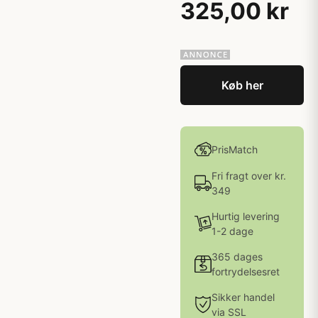
325,00 kr
Køb her
PrisMatch
Fri fragt over kr.
349
Hurtig levering
1-2 dage
365 dages
fortrydelsesret
Sikker handel
via SSL