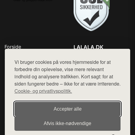
Forside
LALALA.DK
Produkter
Tlf. 78768672
Top Rabatter
Vi bruger cookies på vores hjemmeside for at
Mail:
hej@want.dk
Blog
forbedre din oplevelse, vise mere relevant
Kontakt
indhold og analysere trafikken. Kort sagt: for at
Cookie- og privatlivspolitik
siden fungerer bedre – ikke for at være irriterende.
Cookie- og privatlivspolitik.
Denne side er en del af want.dk, der udgiver en række
Accepter alle
hjemmesider med præsentation af forskellige produkter fra
diverse webshops. Der sælges ikke varer fra denne side - vi
Afvis ikke‑nødvendige
henviser til de shops, som sælger varen. Vi har heller ikke
varerne på lager.