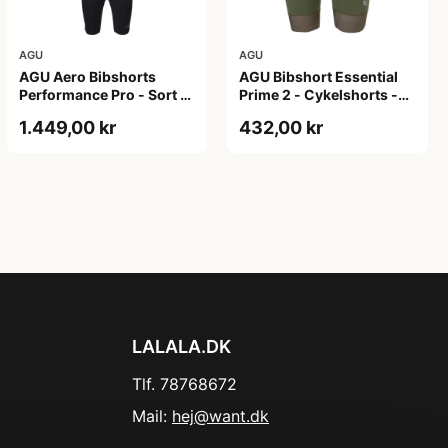
AGU
AGU
AGU Aero Bibshorts
AGU Bibshort Essential
Performance Pro - Sort -
Prime 2 - Cykelshorts -
Str. XL
Dame - Army Grøn - Str.
1.449,00 kr
432,00 kr
2XL
LALALA.DK
Tlf. 78768672
Mail:
hej@want.dk