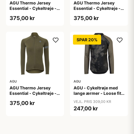
AGU Thermo Jersey
AGU Thermo Jersey
Essential - Cykeltrøje -
Essential - Cykeltrøje -
Dame - Army grøn - Str.
Dame - Army grøn - Str.
375,00 kr
375,00 kr
S
XL
SPAR 20%
AGU
AGU
AGU Thermo Jersey
AGU - Cykeltrøje med
Essential - Cykeltrøje -
lange ærmer - Loose fit -
Dame - Army grøn - Str.
MTB - Army Grøn - Str. S
VEJL. PRIS 309,00 KR
375,00 kr
XXL
247,00 kr