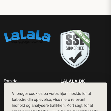
Forside
LALALA.DK
Produkter
Tlf. 78768672
Top Rabatter
Vi bruger cookies på vores hjemmeside for at
Mail:
hej@want.dk
Blog
forbedre din oplevelse, vise mere relevant
Kontakt
indhold og analysere trafikken. Kort sagt: for at
Cookie- og privatlivspolitik