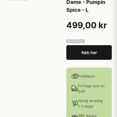
Dame - Pumpin
Spice - L
499,00 kr
Køb her
PrisMatch
Fri fragt over kr.
349
Hurtig levering
1-2 dage
365 dages