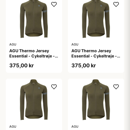
AGU
AGU
AGU Thermo Jersey
AGU Thermo Jersey
Essential - Cykeltrøje -
Essential - Cykeltrøje -
Dame - Army grøn - Str.
Dame - Army grøn - Str.
375,00 kr
375,00 kr
L
M
AGU
AGU