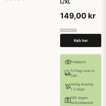
L/XL
149,00 kr
Køb her
PrisMatch
Fri fragt over kr.
349
Hurtig levering
1-2 dage
365 dages
fortrydelsesret