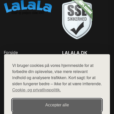
Forside
LALALA.DK
Produkter
Tlf. 78768672
Top Rabatter
Vi bruger cookies på vores hjemmeside for at
Mail:
hej@want.dk
Blog
forbedre din oplevelse, vise mere relevant
Kontakt
indhold og analysere trafikken. Kort sagt: for at
Cookie- og privatlivspolitik
siden fungerer bedre – ikke for at være irriterende.
Cookie- og privatlivspolitik.
Denne side er en del af want.dk, der udgiver en række
Accepter alle
hjemmesider med præsentation af forskellige produkter fra