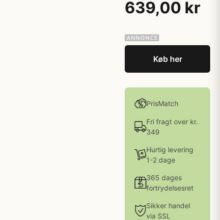
639,00 kr
Køb her
PrisMatch
Fri fragt over kr.
349
Hurtig levering
1-2 dage
365 dages
fortrydelsesret
Sikker handel
via SSL