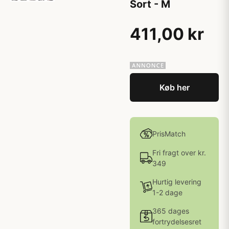
Sort - M
411,00 kr
Køb her
PrisMatch
Fri fragt over kr.
349
Hurtig levering
1-2 dage
365 dages
fortrydelsesret