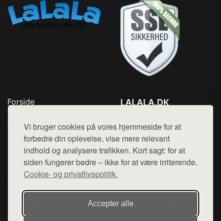
Forside
LALALA.DK
Produkter
Tlf. 78768672
Top Rabatter
Vi bruger cookies på vores hjemmeside for at
Mail:
hej@want.dk
Blog
forbedre din oplevelse, vise mere relevant
Kontakt
indhold og analysere trafikken. Kort sagt: for at
Cookie- og privatlivspolitik
siden fungerer bedre – ikke for at være irriterende.
Cookie- og privatlivspolitik.
Denne side er en del af want.dk, der udgiver en række
Accepter alle
hjemmesider med præsentation af forskellige produkter fra