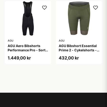
AGU
AGU
AGU Aero Bibshorts
AGU Bibshort Essential
Performance Pro - Sort -
Prime 2 - Cykelshorts -
Str. XL
Dame - Army Grøn - Str.
1.449,00 kr
432,00 kr
2XL