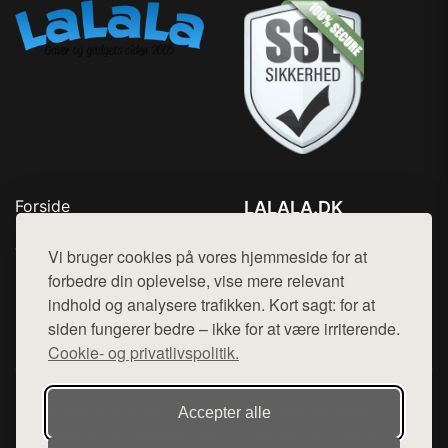
Forside
LALALA.DK
Produkter
Tlf. 78768672
Top Rabatter
Vi bruger cookies på vores hjemmeside for at
Mail:
hej@want.dk
Blog
forbedre din oplevelse, vise mere relevant
Kontakt
indhold og analysere trafikken. Kort sagt: for at
Cookie- og privatlivspolitik
siden fungerer bedre – ikke for at være irriterende.
Cookie- og privatlivspolitik.
Denne side er en del af want.dk, der udgiver en række
Accepter alle
hjemmesider med præsentation af forskellige produkter fra