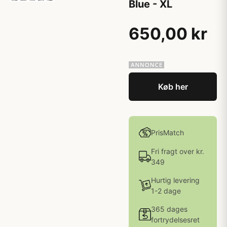
Blue - XL
650,00 kr
Køb her
PrisMatch
Fri fragt over kr.
349
Hurtig levering
1-2 dage
365 dages
fortrydelsesret