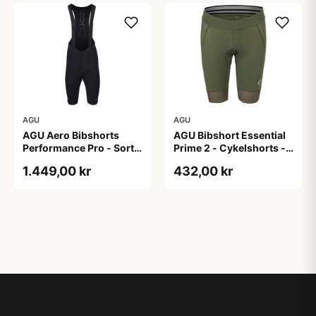
AGU
AGU
AGU Aero Bibshorts
AGU Bibshort Essential
Performance Pro - Sort -
Prime 2 - Cykelshorts -
Str. XL
Dame - Army Grøn - Str.
1.449,00 kr
432,00 kr
2XL